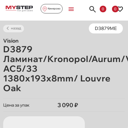
0
0
Кемерово
D3879ME
назад
Vision
D3879
Ламинат/Kronopol/Aurum/V
AC5/33
1380х193х8mm/ Louvre
Oak
3 090 ₽
Цена за упак